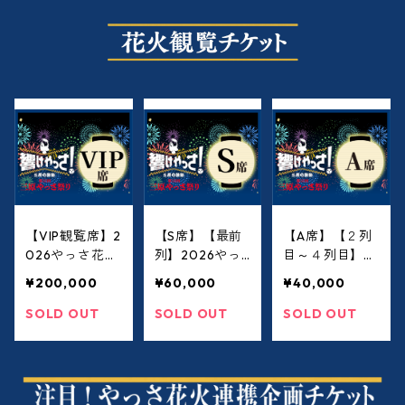
【VIP観覧席】2
【S席】【最前
【A席】【２列
026やっさ花火
列】2026やっ
目～４列目】2
フェスタ有料観
さ花火フェスタ
026やっさ花火
¥200,000
¥60,000
¥40,000
覧チケット
有料観覧チケッ
フェスタ有料観
ト
覧チケット
SOLD OUT
SOLD OUT
SOLD OUT